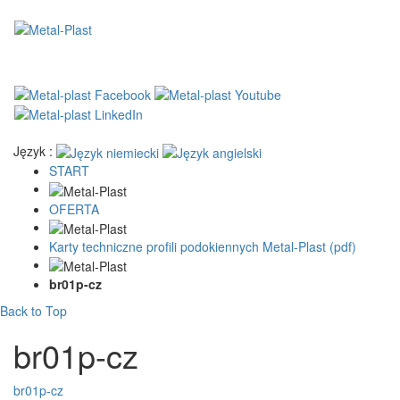
Język :
START
OFERTA
Karty techniczne profili podokiennych Metal-Plast (pdf)
br01p-cz
Back to Top
br01p-cz
br01p-cz