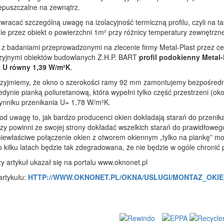
epuszczalne na zewnątrz.
wracać szczególną uwagę na izolacyjność termiczną profilu, czyli na tak
ie przez obiekt o powierzchni 1m² przy różnicy temperatury zewnętrzne
z badaniami przeprowadzonymi na zlecenie firmy Metal-Plast przez ce
zyjnymi obiektów budowlanych Z.H.P. BART
profil podokienny Metal
j U równy 1,39 W/m²K
.
przyjmiemy, że okno o szerokości ramy 92 mm zamontujemy bezpośredn
dynie pianką poliuretanową, która wypełni tylko część przestrzeni (o
ynniku przenikania U= 1,78 W/m²K.
od uwagę to, jak bardzo producenci okien dokładają starań do przenika
rzy powinni ze swojej strony dokładać wszelkich starań do prawidłow
 niewłaściwe połączenie okien z otworem okiennym „tylko na piankę” 
o kilku latach będzie tak zdegradowana, że nie będzie w ogóle chronić 
 artykuł ukazał się na portalu www.oknonet.pl
artykułu:
HTTP://WWW.OKNONET.PL/OKNA/USLUGI/MONTAZ_OKIE