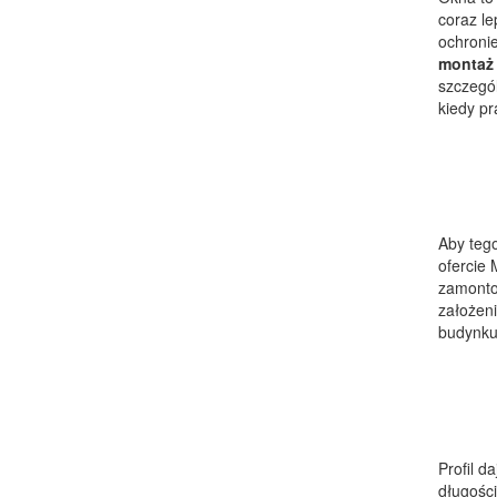
coraz le
ochroni
montaż 
szczegó
kiedy pr
Aby teg
ofercie 
zamonto
założeni
budynku
Profil d
długości