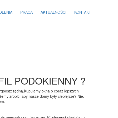
OLENIA
PRACA
AKTUALNOŚCI
KONTAKT
OFIL PODOKIENNY ?
nergooszczędną.Kupujemy okna o coraz lepszych
żemy zrobić, aby nasze domy były cieplejsze? Nie.
em.
rz do wewnątrz pomieszczeń. Producenci stawiają na