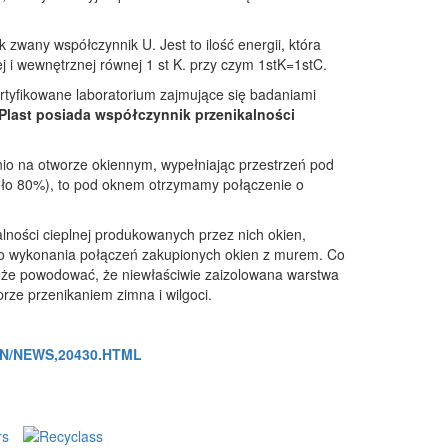
 zwany współczynnik U. Jest to ilość energii, która
j i wewnętrznej równej 1 st K. przy czym 1stK=1stC.
rtyfikowane laboratorium zajmujące się badaniami
-Plast posiada współczynnik przenikalności
io na otworze okiennym, wypełniając przestrzeń pod
koło 80%), to pod oknem otrzymamy połączenie o
lności cieplnej produkowanych przez nich okien,
ego wykonania połączeń zakupionych okien z murem. Co
może powodować, że niewłaściwie zaizolowana warstwa
prze przenikaniem zimna i wilgoci.
N/NEWS,20430.HTML