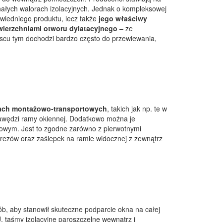
nałych walorach izolacyjnych. Jednak o kompleksowej
wiedniego produktu, lecz także
jego właściwy
ierzchniami otworu dylatacyjnego
– ze
scu tym dochodzi bardzo często do przewiewania,
ilach montażowo-transportowych
, takich jak np. te w
 krawędzi ramy okiennej. Dodatkowo można je
wym. Jest to zgodne zarówno z pierwotnymi
 frezów oraz zaślepek na ramie widocznej z zewnątrz
b, aby stanowił skuteczne podparcie okna na całej
U, taśmy izolacyjne paroszczelne wewnątrz i