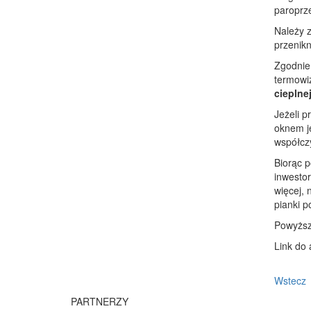
paroprz
Należy z
przenikn
Zgodnie 
termowi
cieplne
Jeżeli 
oknem je
współcz
Biorąc p
inwesto
więcej,
pianki p
Powyższy
Link do 
Wstecz
PARTNERZY