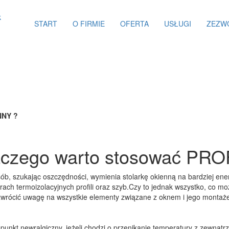
START
O FIRMIE
OFERTA
USŁUGI
ZEZW
NNY ?
aczego warto stosować PR
sób, szukając oszczędności, wymienia stolarkę okienną na bardziej e
ach termoizolacyjnych profili oraz szyb.Czy to jednak wszystko, co mo
zwrócić uwagę na wszystkie elementy związane z oknem i jego montaż
punkt newralgiczny, jeżeli chodzi o przenikanie temperatury z zewnąt