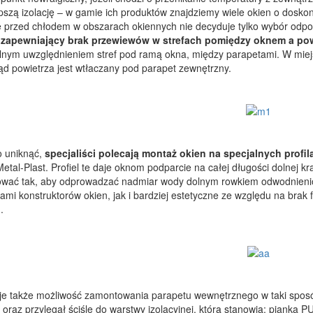
pszą izolację – w gamie ich produktów znajdziemy wiele okien o dosko
e przed chłodem w obszarach okiennych nie decyduje tylko wybór odpo
zapewniający brak przewiewów w strefach pomiędzy oknem a pow
lnym uwzględnieniem stref pod ramą okna, między parapetami. W miej
ąd powietrza jest wtłaczany pod parapet zewnętrzny.
o uniknąć,
specjaliści polecają montaż okien na specjalnych prof
Metal-Plast. Profiel te daje oknom podparcie na całej długości dolnej
wać tak, aby odprowadzać nadmiar wody dolnym rowkiem odwodnienio
ami konstruktorów okien, jak i bardziej estetyczne ze względu na brak
.
aje także możliwość zamontowania parapetu wewnętrznego w taki sposó
 oraz przylegał ściśle do warstwy izolacyjnej, którą stanowią: pianka P