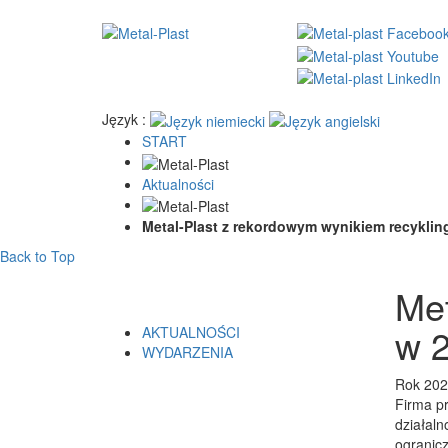
Język :
START
Aktualności
Metal-Plast z rekordowym wynikiem recyklin
Back to Top
Met
w 2
AKTUALNOŚCI
WYDARZENIA
Rok 2025
Firma p
działaln
ogranicz