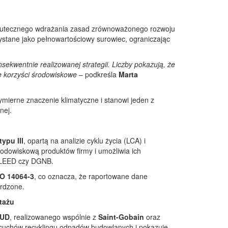
d skutecznego wdrażania zasad zrównoważonego rozwoju
stane jako pełnowartościowy surowiec, ograniczając
sekwentnie realizowanej strategii. Liczby pokazują, że
e korzyści środowiskowe
– podkreśla
Marta
mierne znaczenie klimatyczne i stanowi jeden z
nej.
ypu III
, opartą na analizie cyklu życia (LCA) i
odowiskową produktów firmy i umożliwia ich
, LEED czy DGNB.
SO 14064-3
, co oznacza, że raportowane dane
erdzone.
tażu
UD
, realizowanego wspólnie z
Saint-Gobain
oraz
ańcuchów recyklingu odpadów budowlanych i pokazuje,