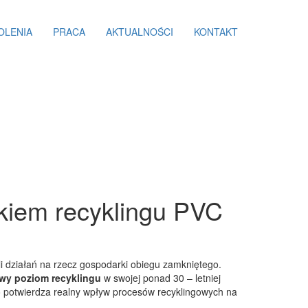
OLENIA
PRACA
AKTUALNOŚCI
KONTAKT
kiem recyklingu PVC
li działań na rzecz gospodarki obiegu zamkniętego.
wy poziom recyklingu
w swojej ponad 30 – letniej
o potwierdza realny wpływ procesów recyklingowych na