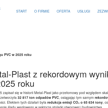
START
O FIRMIE
OFERTA
USŁUGI
ZEZW
gu PVC w 2025 roku
al-Plast z rekordowym wyni
025 roku
 zapisał się w historii Metal-Plast jako przełomowy pod względem ska
rzetworzyła
32 817 ton odpadów PVC
, osiągając tym samym
rekordo
ości. Efektem tych działań była
redukcja emisji CO₂ o 65 634 tony
, c
enie śladu węglowego w sektorze stolarki otworowej i budownictwa.