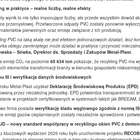
ng w praktyce – realne liczby, realne efekty
ęty wynik to nie tylko imponujące liczby, ale przede wszystkim dowó
yce przemysłowej. Przetworzone odpady PVC zostały ponownie wykorzy
materiałów pierwotnych oraz emisje związane z ich produkcją.
ing PVC na taką skalę nie jest efektem jednorazowych działań, lecz kon
rka obiegu zamkniętego może działać w praktyce i przynosić mierzaln
wska – Sówka, Dyrektor ds. Sprzedaży i Zakupów Metal-Plast.
a emisji CO₂ na poziomie
65 634 ton
pokazuje, że recykling PVC ma wy
ch elementów transformacji branży w kierunku gospodarki niskoemisyj
u III i weryfikacja danych środowiskowych
roku Metal-Plast uzyskał
Deklarację Środowiskową Produktu (EPD) t
owaną przez niezależną jednostkę. EPD potwierdza transparentność śr
stanie w projektach certyfikowanych w systemach takich jak BREEAM
wo firma posiada
weryfikację śladu węglowego zgodnie z normą I
e emisji gazów cieplarnianych zostały niezależnie sprawdzone i potwi
D – nowy standard współpracy w recyklingu okien PVC z demon
z kluczowych wydarzeń 2025 roku było uruchomienie projektu
RECOB
. Inicjatywa ta stanowi istotny krok w kierunku budowy efektywnych ł