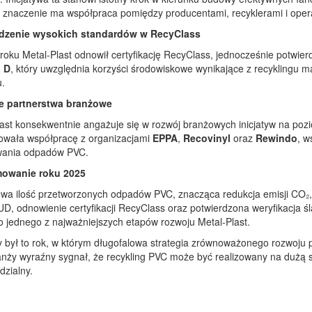
e znaczenie ma współpraca pomiędzy producentami, recyklerami i op
dzenie wysokich standardów w RecyClass
oku Metal-Plast odnowił certyfikację RecyClass, jednocześnie potwie
 D
, który uwzględnia korzyści środowiskowe wynikające z recyklingu 
.
 partnerstwa branżowe
ast konsekwentnie angażuje się w rozwój branżowych inicjatyw na poz
owała współpracę z organizacjami
EPPA
,
Recovinyl
oraz
Rewindo
, w
wania odpadów PVC.
owanie roku 2025
wa ilość przetworzonych odpadów PVC, znacząca redukcja emisji CO₂, 
, odnowienie certyfikacji RecyClass oraz potwierdzona weryfikacja ś
o jednego z najważniejszych etapów rozwoju Metal-Plast.
y był to rok, w którym długofalowa strategia zrównoważonego rozwoju pr
anży wyraźny sygnał, że recykling PVC może być realizowany na dużą s
zialny.