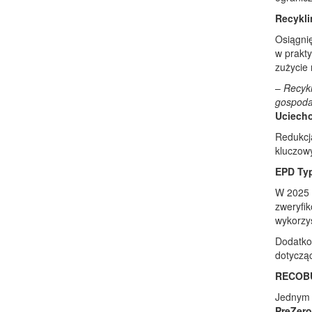
Recykli
Osiągni
w prakt
zużycie 
–
Recykl
gospoda
Uciecho
Redukcj
kluczowy
EPD Typ
W 2025 
zweryfik
wykorzy
Dodatko
dotycząc
RECOBU
Jednym 
PreZero