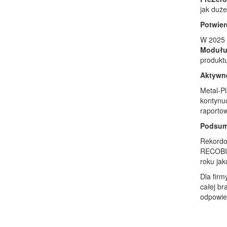
jak duż
Potwier
W 2025 r
Modułu
produktu
Aktywne
Metal-Pl
kontynu
raporto
Podsum
Rekordo
RECOBUD
roku jak
Dla firm
całej br
odpowied