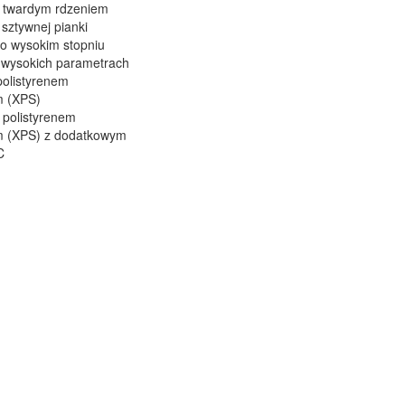
z twardym rdzeniem
sztywnej pianki
 o wysokim stopniu
 wysokich parametrach
polistyrenem
m (XPS)
 polistyrenem
 (XPS) z dodatkowym
C