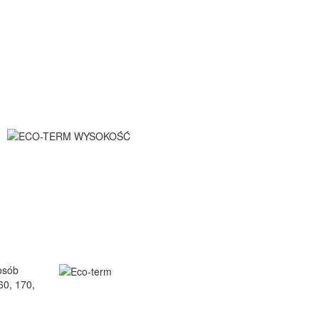
osób
60, 170,