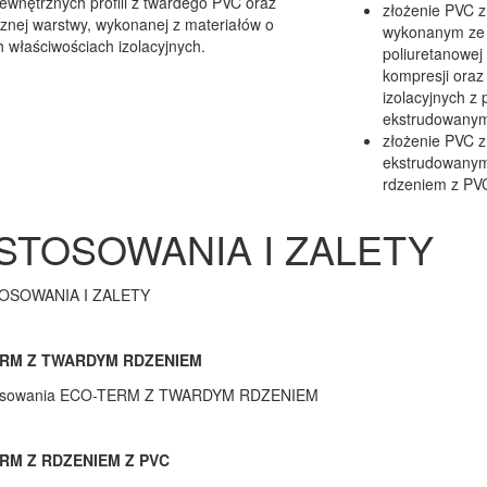
wnętrznych profili z twardego PVC oraz
złożenie PVC 
znej warstwy, wykonanej z materiałów o
wykonanym ze 
 właściwościach izolacyjnych.
poliuretanowej
kompresji oraz
izolacyjnych z 
ekstrudowany
złożenie PVC z
ekstrudowanym
rdzeniem z PV
STOSOWANIA I ZALETY
RM Z TWARDYM RDZENIEM
RM Z RDZENIEM Z PVC