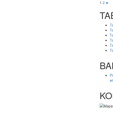
1
2
►
TA
T
T
T
T
T
T
BA
P
w
KO