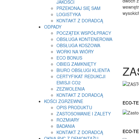
dwóch ze
JAKOŚCI
wewnętr
PRZEKONAJ SIĘ SAM
wysokich
LOGISTYKA
KONTAKT Z DORADCĄ
ODPADY
POCZĄTEK WSPÓŁPRACY
OBSŁUGA KONTENEROWA
OBSŁUGA KOSZOWA
WORKI NA WIÓRY
ECO BONUS
OBIEG ZAMKNIĘTY
ZA
BIURO OBSŁUGI KLIENTA
CERTYFIKAT REDUKCJI
EMISJI CO2
ZEZWOLENIA
KONTAKT Z DORADCĄ
KOŚCI ZGRZEWNE
ECO-TE
OPIS PRODUKTU
ZASTOSOWANIE I ZALETY
ROZMIARY
BADANIA
ECO-TE
KONTAKT Z DORADCĄ
OKNA PVC Z DEMONTAŻU