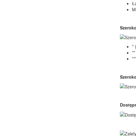
Ła
M
Szeroko
*
*
*
Szeroko
Dostępn