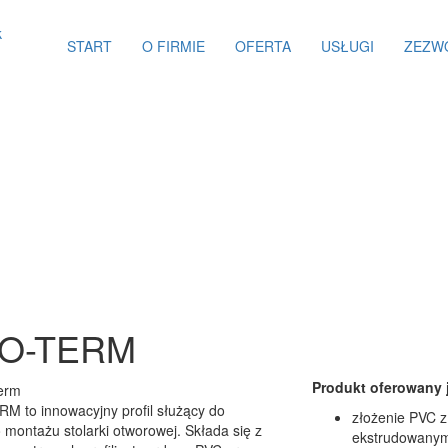
START
O FIRMIE
OFERTA
USŁUGI
ZEZW
O-TERM
Produkt oferowany j
M to innowacyjny profil służący do
złożenie PVC z
 montażu stolarki otworowej. Składa się z
ekstrudowanym