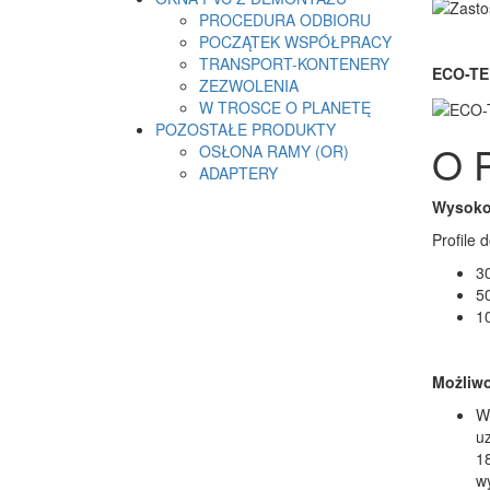
PROCEDURA ODBIORU
POCZĄTEK WSPÓŁPRACY
TRANSPORT-KONTENERY
ECO-TE
ZEZWOLENIA
W TROSCE O PLANETĘ
POZOSTAŁE PRODUKTY
O 
OSŁONA RAMY (OR)
ADAPTERY
Wysoko
Profile 
3
5
1
Możliwo
W
uz
18
w