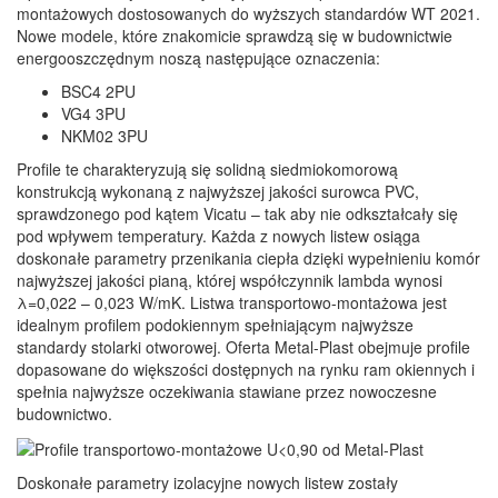
montażowych dostosowanych do wyższych standardów WT 2021.
Nowe modele, które znakomicie sprawdzą się w budownictwie
energooszczędnym noszą następujące oznaczenia:
BSC4 2PU
VG4 3PU
NKM02 3PU
Profile te charakteryzują się solidną siedmiokomorową
konstrukcją wykonaną z najwyższej jakości surowca PVC,
sprawdzonego pod kątem Vicatu – tak aby nie odkształcały się
pod wpływem temperatury. Każda z nowych listew osiąga
doskonałe parametry przenikania ciepła dzięki wypełnieniu komór
najwyższej jakości pianą, której współczynnik lambda wynosi
λ=0,022 – 0,023 W/mK. Listwa transportowo-montażowa jest
idealnym profilem podokiennym spełniającym najwyższe
standardy stolarki otworowej. Oferta Metal-Plast obejmuje profile
dopasowane do większości dostępnych na rynku ram okiennych i
spełnia najwyższe oczekiwania stawiane przez nowoczesne
budownictwo.
Doskonałe parametry izolacyjne nowych listew zostały