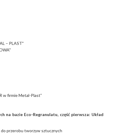
L – PLAST"
OWA"
 w firmie Metal-Plast”
ych na bazie Eco-Regranulatu
, część pierwsza: Układ
 do przerobu tworzyw sztucznych