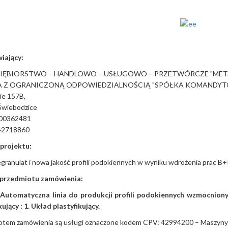
iający:
IĘBIORSTWO – HANDLOWO – USŁUGOWO – PRZETWÓRCZE "META
A Z OGRANICZONĄ ODPOWIEDZIALNOŚCIĄ "SPÓŁKA KOMANDYT
nie 157B,
Świebodzice
00362481
42718860
ł projektu:
granulat i nowa jakość profili podokiennych w wyniku wdrożenia prac B+R
is przedmiotu zamówienia:
:
Automatyczna linia do produkcji profili podokiennych wzmocnion
kujący : 1.
Układ plastyfikujący.
otem zamówienia są usługi oznaczone kodem CPV: 42994200 – Maszyny