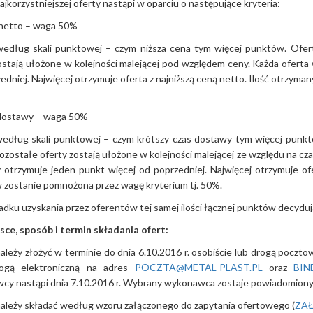
jkorzystniejszej oferty nastąpi w oparciu o następujące kryteria:
 netto – waga 50%
edług skali punktowej – czym niższa cena tym więcej punktów. Ofert
ostają ułożone w kolejności malejącej pod względem ceny. Każda oferta 
edniej. Najwięcej otrzymuje oferta z najniższą ceną netto. Ilość otrzy
 dostawy – waga 50%
edług skali punktowej – czym krótszy czas dostawy tym więcej punkt
ozostałe oferty zostają ułożone w kolejności malejącej ze względu na cz
otrzymuje jeden punkt więcej od poprzedniej. Najwięcej otrzymuje of
zostanie pomnożona przez wagę kryterium tj. 50%.
dku uzyskania przez oferentów tej samej ilości łącznej punktów decyduj
jsce, sposób i termin składania ofert:
ależy złożyć w terminie do dnia 6.10.2016 r. osobiście lub drogą poczt
ogą elektroniczną na adres
POCZTA@METAL-PLAST.PL
oraz
BIN
y nastąpi dnia 7.10.2016 r. Wybrany wykonawca zostaje powiadomiony 
ależy składać według wzoru załączonego do zapytania ofertowego (
ZA