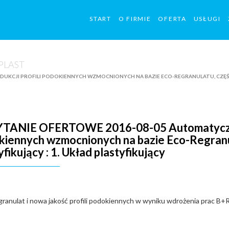
START
O FIRMIE
OFERTA
USŁUGI
UKCJI PROFILI PODOKIENNYCH WZMOCNIONYCH NA BAZIE ECO-REGRANULATU, CZĘŚĆ 
TANIE OFERTOWE 2016-08-05 Automatyczna li
iennych wzmocnionych na bazie Eco-Regranul
yfikujący : 1. Układ plastyfikujący
ranulat i nowa jakość profili podokiennych w wyniku wdrożenia prac B+R