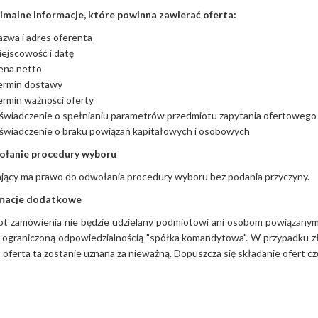
nimalne informacje, które powinna zawierać oferta:
zwa i adres oferenta
ejscowość i datę
ena netto
ermin dostawy
rmin ważności oferty
wiadczenie o spełnianiu parametrów przedmiotu zapytania ofertowego 
świadczenie o braku powiązań kapitałowych i osobowych
ołanie procedury wyboru
jący ma prawo do odwołania procedury wyboru bez podania przyczyny.
rmacje dodatkowe
ot zamówienia nie będzie udzielany podmiotowi ani osobom powiązanym
 ograniczoną odpowiedzialnością "spółka komandytowa". W przypadku z
 oferta ta zostanie uznana za nieważną. Dopuszcza się składanie ofert c