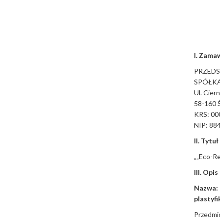
I. Zamaw
PRZEDS
SPÓŁK
Ul. Cier
58-160 
KRS: 00
NIP: 88
II. Tytu
„„Eco-Re
III. Op
Nazwa
plastyfi
Przedmi