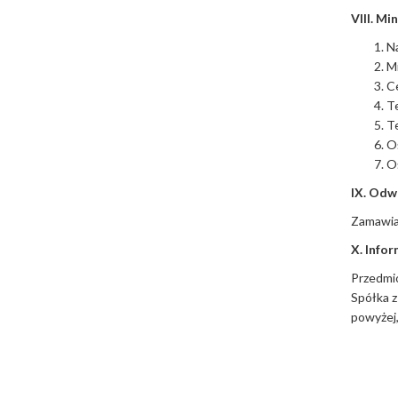
VIII. Mi
Na
Mi
C
T
Te
Oś
O
IX. Odw
Zamawia
X. Info
Przedmi
Spółka z
powyżej,