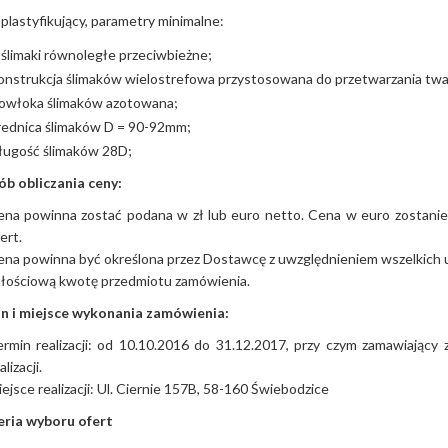
 plastyfikujący, parametry minimalne:
ślimaki równoległe przeciwbieżne;
onstrukcja ślimaków wielostrefowa przystosowana do przetwarzania tw
owłoka ślimaków azotowana;
rednica ślimaków D = 90-92mm;
ługość ślimaków 28D;
ób obliczania ceny:
na powinna zostać podana w zł lub euro netto. Cena w euro zostanie
ert.
na powinna być określona przez Dostawcę z uwzględnieniem wszelkich 
łościową kwotę przedmiotu zamówienia.
in i miejsce wykonania zamówienia:
rmin realizacji: od 10.10.2016 do 31.12.2017, przy czym zamawiający
alizacji.
ejsce realizacji: Ul. Ciernie 157B, 58-160 Świebodzice
eria wyboru ofert