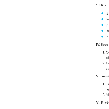
1. Układ
2 
k
p
ś
d
IV. Spos
Ce
of
Ce
ca
V. Term
Te
re
Mi
VI. Kryt