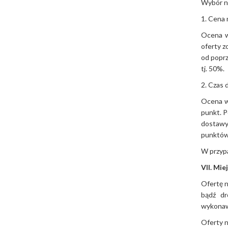
Wybór na
1. Cena
Ocena w
oferty z
od poprz
tj. 50%.
2. Czas
Ocena w
punkt. P
dostawy 
punktów 
W przypa
VII. Mie
Ofertę n
bądź dr
wykonawc
Oferty n