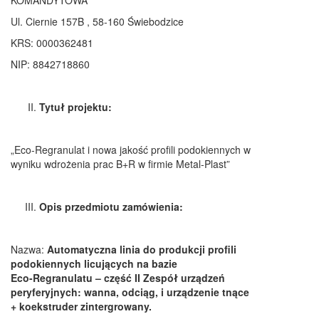
KOMANDYTOWA"
Ul. Ciernie 157B , 58-160 Świebodzice
KRS: 0000362481
NIP: 8842718860
Tytuł projektu:
„Eco-Regranulat i nowa jakość profili podokiennych w
wyniku wdrożenia prac B+R w firmie Metal-Plast”
Opis przedmiotu zamówienia:
Nazwa:
Automatyczna linia do produkcji profili
podokiennych licujących na bazie
Eco-Regranulatu – część II Zespół urządzeń
peryferyjnych: wanna, odciąg, i urządzenie tnące
+ koekstruder zintergrowany
.