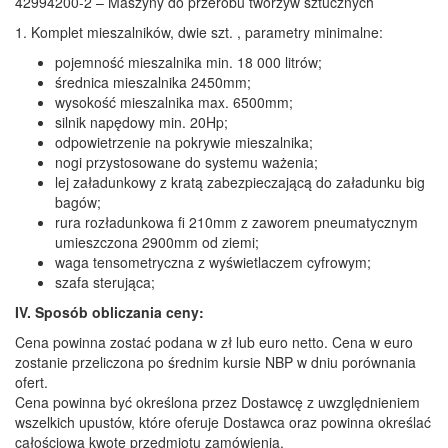
42994200-2 – Maszyny do przerobu tworzyw sztucznych
1. Komplet mieszalników, dwie szt. , parametry minimalne:
pojemność mieszalnika min. 18 000 litrów;
średnica mieszalnika 2450mm;
wysokość mieszalnika max. 6500mm;
silnik napędowy min. 20Hp;
odpowietrzenie na pokrywie mieszalnika;
nogi przystosowane do systemu ważenia;
lej załadunkowy z kratą zabezpieczającą do załadunku big
bagów;
rura rozładunkowa fi 210mm z zaworem pneumatycznym
umieszczona 2900mm od ziemi;
waga tensometryczna z wyświetlaczem cyfrowym;
szafa sterująca;
IV. Sposób obliczania ceny:
Cena powinna zostać podana w zł lub euro netto. Cena w euro
zostanie przeliczona po średnim kursie NBP w dniu porównania
ofert.
Cena powinna być określona przez Dostawcę z uwzględnieniem
wszelkich upustów, które oferuje Dostawca oraz powinna określać
całościową kwotę przedmiotu zamówienia.