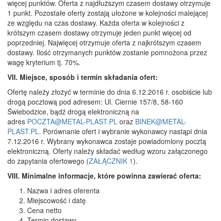
więcej punktów. Oferta z najdłuższym czasem dostawy otrzymuje
1 punkt. Pozostałe oferty zostają ułożone w kolejności malejącej
ze względu na czas dostawy. Każda oferta w kolejności z
krótszym czasem dostawy otrzymuje jeden punkt więcej od
poprzedniej. Najwięcej otrzymuje oferta z najkrótszym czasem
dostawy. Ilość otrzymanych punktów zostanie pomnożona przez
wagę kryterium tj. 70%.
VII. Miejsce, sposób i termin składania ofert:
Ofertę należy złożyć w terminie do dnia 6.12.2016 r. osobiście lub
drogą pocztową pod adresem: Ul. Ciernie 157/8, 58-160
Świebodzice, bądź drogą elektroniczną na
adres
POCZTA@METAL-PLAST.PL
oraz
BINEK@METAL-
PLAST.PL
. Porównanie ofert i wybranie wykonawcy nastąpi dnia
7.12.2016 r. Wybrany wykonawca zostaje powiadomiony pocztą
elektroniczną. Oferty należy składać według wzoru załączonego
do zapytania ofertowego (
ZAŁĄCZNIK 1
).
VIII. Minimalne informacje, które powinna zawierać oferta:
Nazwa i adres oferenta
Miejscowość i datę
Cena netto
Termin dostawy