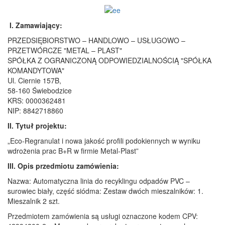
I. Zamawiający:
PRZEDSIĘBIORSTWO – HANDLOWO – USŁUGOWO –
PRZETWÓRCZE "METAL – PLAST"
SPÓŁKA Z OGRANICZONĄ ODPOWIEDZIALNOŚCIĄ "SPÓŁKA
KOMANDYTOWA"
Ul. Ciernie 157B,
58-160 Świebodzice
KRS: 0000362481
NIP: 8842718860
II. Tytuł projektu:
„Eco-Regranulat i nowa jakość profili podokiennych w wyniku
wdrożenia prac B+R w firmie Metal-Plast”
III. Opis przedmiotu zamówienia:
Nazwa: Automatyczna linia do recyklingu odpadów PVC –
surowiec biały, część siódma: Zestaw dwóch mieszalników: 1.
Mieszalnik 2 szt.
Przedmiotem zamówienia są usługi oznaczone kodem CPV: